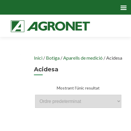
Skip
to
cont
Inici
/
Botiga
/
Aparells de medició
/ Acidesa
Acidesa
Mostrant l'únic resultat