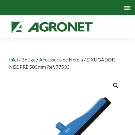
Skip
to
cont
Inici
/
Botiga
/
Accessoris de Neteja
/ EIXUGADOR
NEOPRÈ 500 mm Ref. 77533