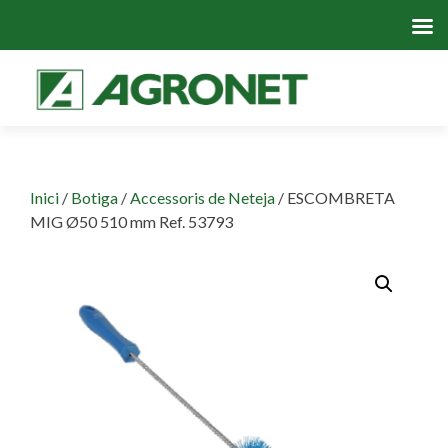
Skip
to
cont
Inici
/
Botiga
/
Accessoris de Neteja
/ ESCOMBRETA
MIG Ø50 510 mm Ref. 53793