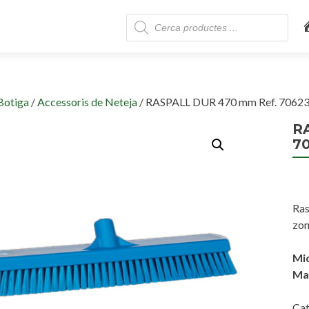
Skip
Products
to
search
content
Botiga
/
Accessoris de Neteja
/ RASPALL DUR 470 mm Ref. 7062
R
7
Ras
zon
Mi
Mat
Cat