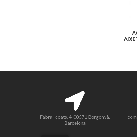
A
AIXE
Fabra i coats, 4, 08571 Borgonyà,
com
Barcelona