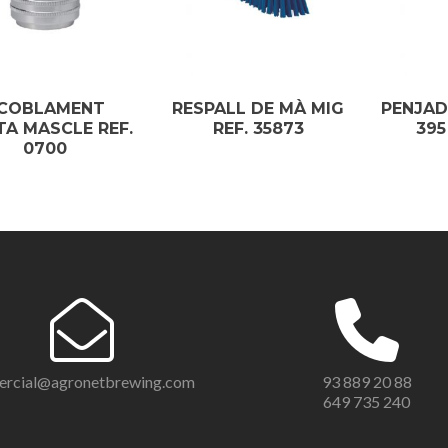
COBLAMENT
RESPALL DE MÀ MIG
PENJAD
TA MASCLE REF.
REF. 35873
395
0700
ercial@agronetbrewing.com
93 889 20 88
649 735 240