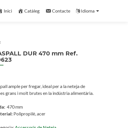
Inici
Catàleg
Contacte
Idioma
3
ASPALL DUR 470 mm Ref.
0623
pall ample per fregar, ideal per a la neteja de
es grans i molt brutes en la indústria alimentària.
da:
470 mm
erial:
Polipropilè, acer
egoria:
Accessoris de Neteja