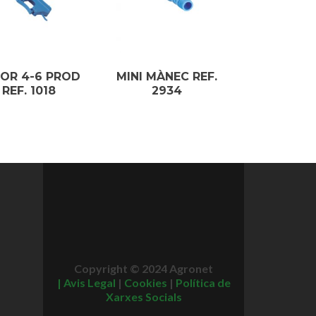
OR 4-6 PROD
MINI MÀNEC REF.
 REF. 1018
2934
Copyright © 2024 Agronet
|
Avis Legal
|
Cookies
|
Política de
Xarxes Socials