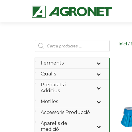
Products
Inici
/
search
Ferments
Qualls
Preparats i
Additius
Motlles
Accessoris Producció
Aparells de
medició