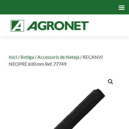
Skip
to
cont
Inici
/
Botiga
/
Accessoris de Neteja
/ RECANVI
NEOPRÈ 600 mm Ref. 77749