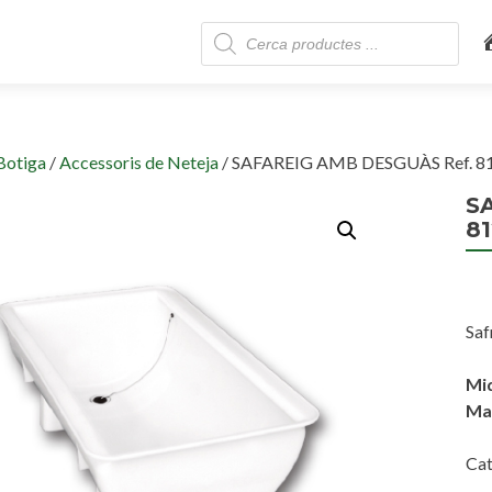
Skip
Products
to
search
content
Botiga
/
Accessoris de Neteja
/ SAFAREIG AMB DESGUÀS Ref. 8
S
81
Saf
Mid
Mat
Cat