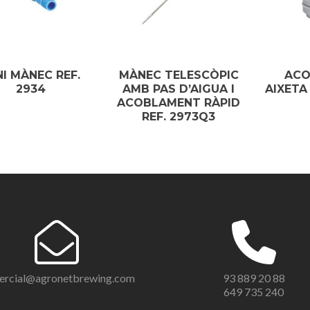
NI MÀNEC REF.
MÀNEC TELESCÒPIC
ACO
2934
AMB PAS D’AIGUA I
AIXETA
ACOBLAMENT RÀPID
REF. 2973Q3
ercial@agronetbrewing.com
93 889 20 88
649 735 240