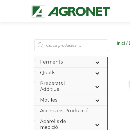
Products
Inici
/
search
Ferments
Qualls
Preparats i
Additius
Motlles
Accessoris Producció
Aparells de
medició