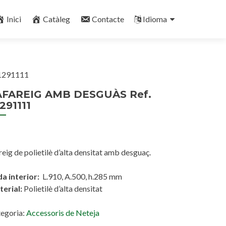
Inici
Catàleg
Contacte
Idioma
1291111
AFAREIG AMB DESGUÀS Ref.
291111
reig de polietilè d’alta densitat amb desguaç.
a interior:
L.910, A.500, h.285 mm
erial:
Polietilè d’alta densitat
egoria:
Accessoris de Neteja