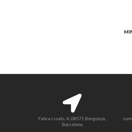
MI
Fabra i coats, 4, 08571 Borgonyà,
com
Barcelona