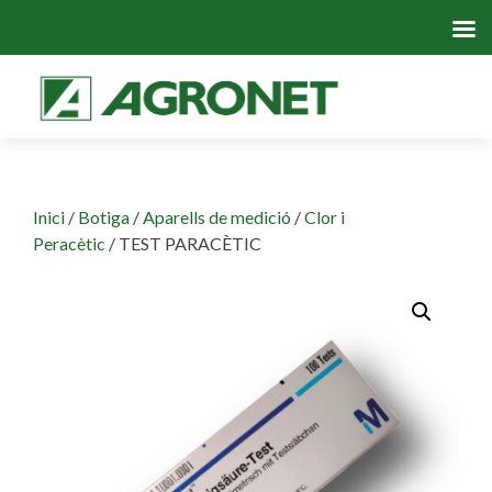
Skip
to
cont
Inici
/
Botiga
/
Aparells de medició
/
Clor i
Peracètic
/ TEST PARACÈTIC