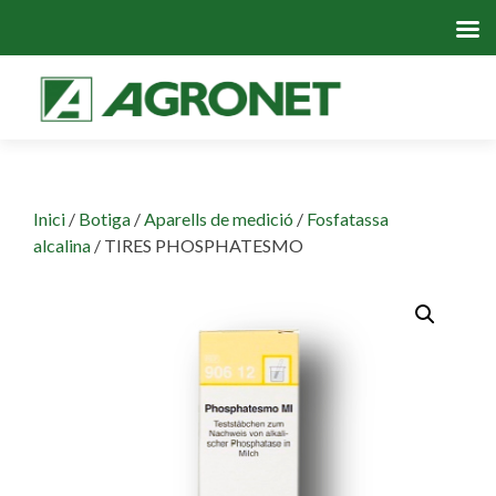
Skip
to
cont
Inici
/
Botiga
/
Aparells de medició
/
Fosfatassa
alcalina
/ TIRES PHOSPHATESMO