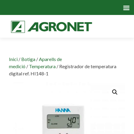
Skip
to
cont
Inici
/
Botiga
/
Aparells de
medició
/
Temperatura
/ Registrador de temperatura
digital ref. HI148-1