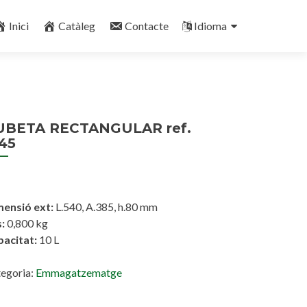
Inici
Catàleg
Contacte
Idioma
UBETA RECTANGULAR ref.
45
mensió ext:
L.540, A.385, h.80 mm
:
0,800 kg
acitat:
10 L
egoria:
Emmagatzematge