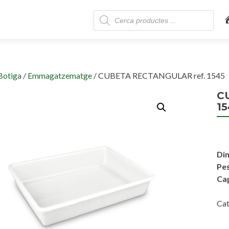
Skip
Products
to
search
content
Botiga
/
Emmagatzematge
/ CUBETA RECTANGULAR ref. 1545
C
15
Di
Pes
Cap
Cat