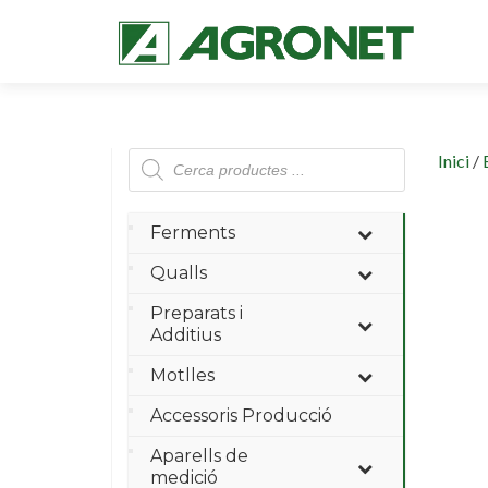
Products
Inici
/
search
Ferments
Qualls
Preparats i
Additius
Motlles
Accessoris Producció
Aparells de
medició