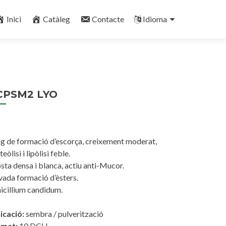
Inici
Catàleg
Contacte
Idioma
CPSM2 LYO
g de formació d’escorça, creixement moderat,
eòlisi i lipòlisi feble.
sta densa i blanca, actiu anti-Mucor.
vada formació d’èsters.
icillium candidum.
icació:
sembra / pulverització
rmat:
10 DCU