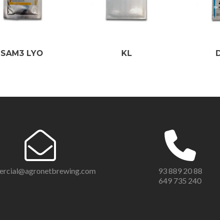
SAM3 LYO
KL
ercial@agronetbrewing.com
93 889 20 88
649 735 240