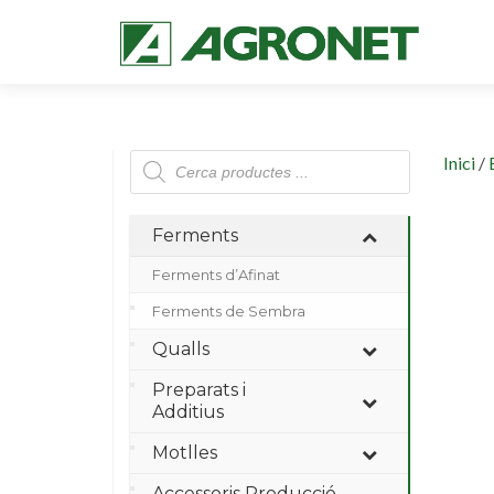
Products
Inici
/
search
Ferments
Ferments d’Afinat
Ferments de Sembra
Qualls
Preparats i
Additius
Motlles
Accessoris Producció