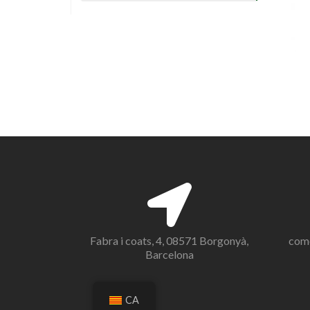
Fabra i coats, 4, 08571 Borgonyà,
com
Barcelona
CA