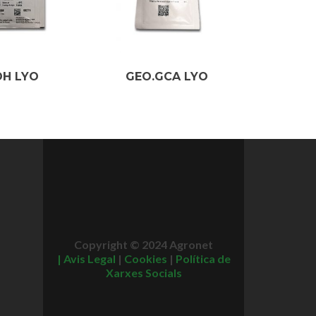
DH LYO
GEO.GCA LYO
Copyright © 2024 Agronet
|
Avis Legal
|
Cookies
|
Política de
Xarxes Socials