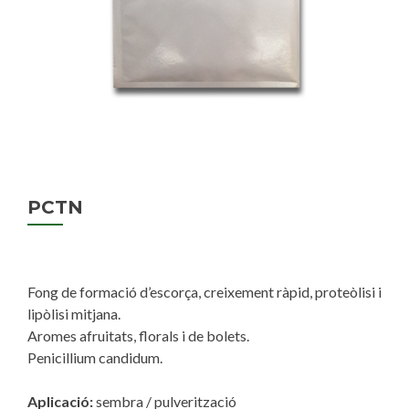
PCTN
Fong de formació d’escorça, creixement ràpid, proteòlisi i
lipòlisi mitjana.
Aromes afruitats, florals i de bolets.
Penicillium candidum.
Aplicació:
sembra / pulverització