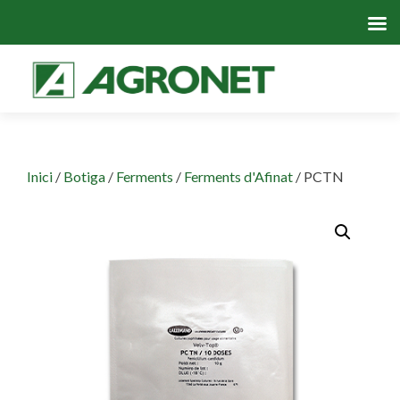
Skip
to
cont
Inici
/
Botiga
/
Ferments
/
Ferments d'Afinat
/ PCTN