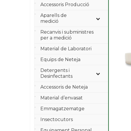
Accessoris Producció
Aparells de
medició
Recanvis i subministres
per a medició
Material de Laboratori
Equips de Neteja
Detergents i
Desinfectants
Accessoris de Neteja
Material d’envasat
Emmagatzematge
Insectocutors
Equipament Personal