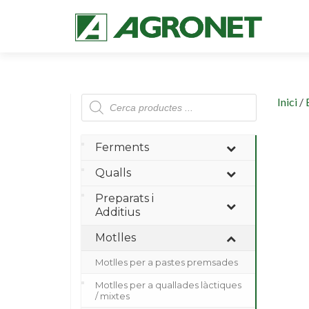
Products
Inici
/
search
Ferments
Qualls
Preparats i
Additius
Motlles
Motlles per a pastes premsades
Motlles per a quallades làctiques
/ mixtes