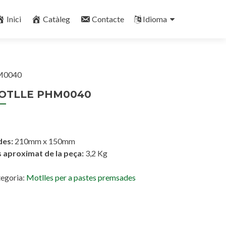
Inici
Catàleg
Contacte
Idioma
M0040
OTLLE PHM0040
des:
210mm x 150mm
 aproximat de la peça:
3,2 Kg
egoria:
Motlles per a pastes premsades