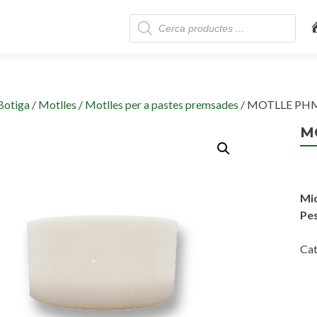
Skip
Products
to
search
content
Botiga
/
Motlles
/
Motlles per a pastes premsades
/ MOTLLE PH
M
Mi
Pes
Cat