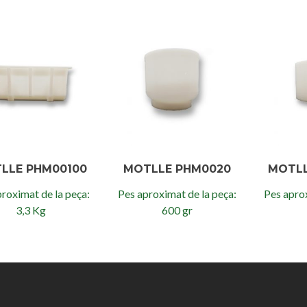
LLE PHM00100
MOTLLE PHM0020
MOTL
roximat de la peça:
Pes aproximat de la peça:
Pes aprox
3,3 Kg
600 gr