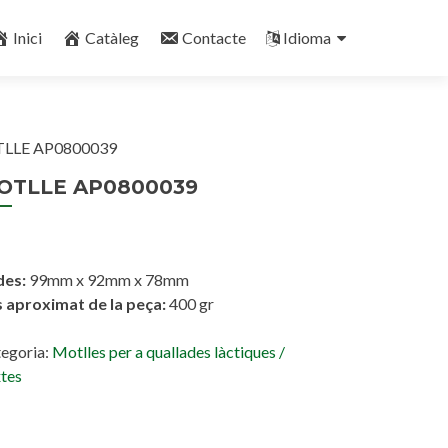
Inici
Catàleg
Contacte
Idioma
LLE AP0800039
OTLLE AP0800039
des:
99mm x 92mm x 78mm
 aproximat de la peça:
400 gr
egoria:
Motlles per a quallades làctiques /
tes