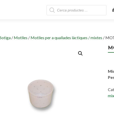
Skip
Products
to
search
content
Botiga
/
Motlles
/
Motlles per a quallades làctiques / mixtes
/ MOT
M
Mi
Pes
Cat
mix