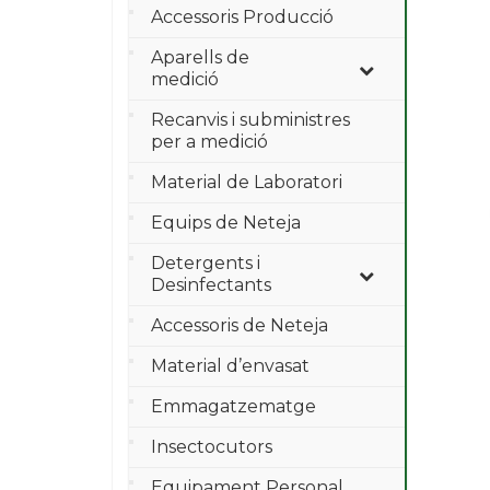
Accessoris Producció
Aparells de
medició
Recanvis i subministres
per a medició
Material de Laboratori
Equips de Neteja
Detergents i
Desinfectants
Accessoris de Neteja
Material d’envasat
Emmagatzematge
Insectocutors
Equipament Personal