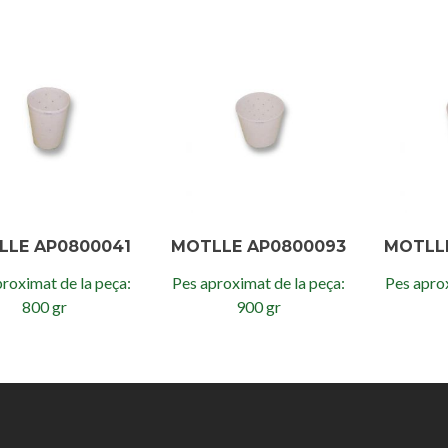
LLE AP0800041
MOTLLE AP0800093
MOTLL
roximat de la peça:
Pes aproximat de la peça:
Pes aprox
800 gr
900 gr