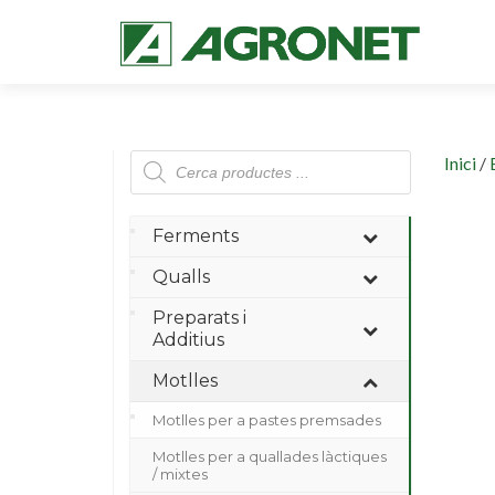
Products
Inici
/
search
Ferments
Qualls
Preparats i
Additius
Motlles
Motlles per a pastes premsades
Motlles per a quallades làctiques
/ mixtes