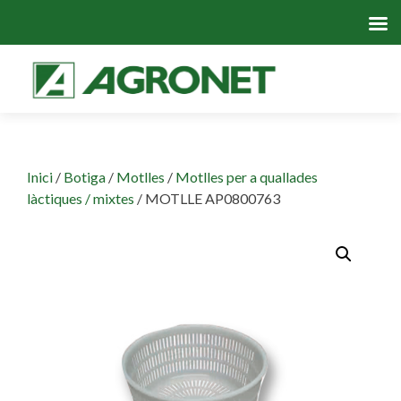
Skip
to
cont
Inici
/
Botiga
/
Motlles
/
Motlles per a quallades
làctiques / mixtes
/ MOTLLE AP0800763