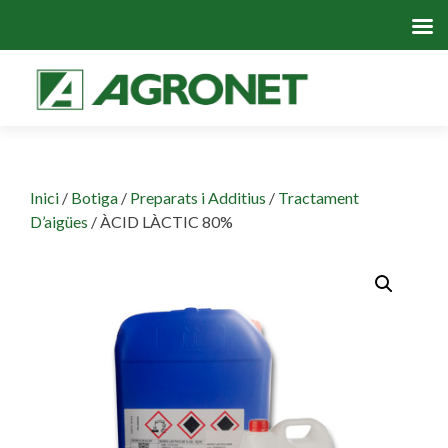
Skip
to
cont
Inici
/
Botiga
/
Preparats i Additius
/
Tractament
D’aigües
/ ÀCID LÀCTIC 80%