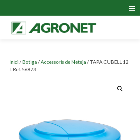
Skip
to
cont
Inici
/
Botiga
/
Accessoris de Neteja
/ TAPA CUBELL 12
L Ref. 56873