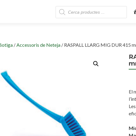
Skip
Products
to
search
content
Botiga
/
Accessoris de Neteja
/ RASPALL LLARG MIG DUR 415 mm
R
m
El 
l’i
Les
efi
Mi
Mat