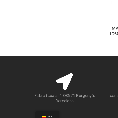
MÀ
105
Fabra i coats, 4, 08571 Borgonyà,
com
Barcelona
CA