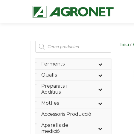
Products
Inici
/
search
Ferments
Qualls
Preparats i
Additius
Motlles
Accessoris Producció
Aparells de
medició