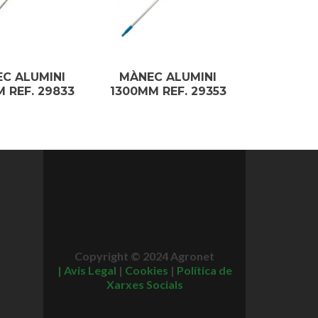
C ALUMINI
MÀNEC ALUMINI
 REF. 29833
1300MM REF. 29353
Copyright © 2024 Agronet
|
Avis Legal
|
Cookies
|
Política de
Xarxes Socials