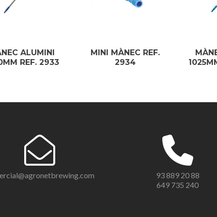
NEC ALUMINI
MINI MÀNEC REF.
MÀNE
0MM REF. 2933
2934
1025MM
ercial@agronetbrewing.com
93 889 20 88
649 735 240