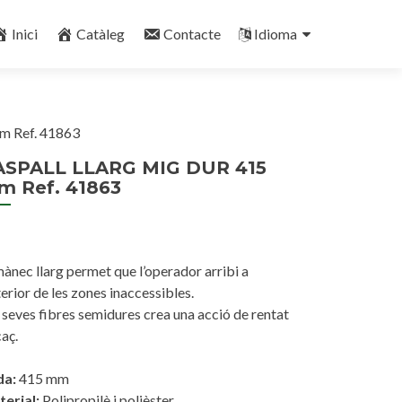
Inici
Catàleg
Contacte
Idioma
 Ref. 41863
ASPALL LLARG MIG DUR 415
m Ref. 41863
mànec llarg permet que l’operador arribi a
nterior de les zones inaccessibles.
 seves fibres semidures crea una acció de rentat
caç.
da:
415 mm
erial:
Polipropilè i polièster