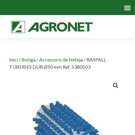
Skip
to
cont
Inici
/
Botiga
/
Accessoris de Neteja
/ RASPALL
TUBERIES DUR Ø50 mm Ref. 5380503