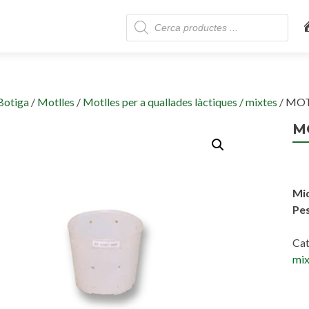
Skip
Products
to
search
content
Botiga
/
Motlles
/
Motlles per a quallades làctiques / mixtes
/ MOT
M
Mi
Pes
Cat
mix