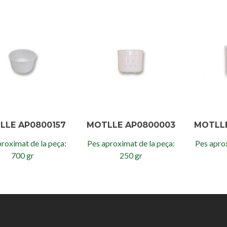
LLE AP0800157
MOTLLE AP0800003
MOTLL
roximat de la peça:
Pes aproximat de la peça:
Pes aprox
700 gr
250 gr