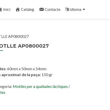
Inici
Catàleg
Contacte
Idioma
LLE AP0800027
OTLLE AP0800027
des:
60mm x 50mm x 54mm
 aproximat de la peça:
150 gr
egoria:
Motlles per a quallades làctiques /
tes