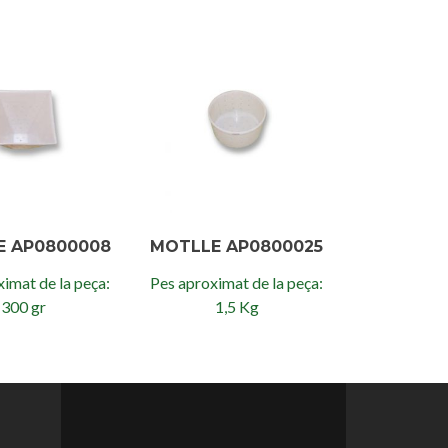
E AP0800008
MOTLLE AP0800025
imat de la peça:
Pes aproximat de la peça:
300 gr
1,5 Kg