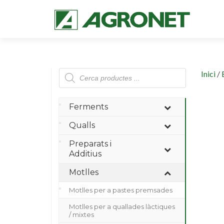
Products
Inici
/
search
Ferments
Qualls
Preparats i
Additius
Motlles
Motlles per a pastes premsades
Motlles per a quallades làctiques
/ mixtes