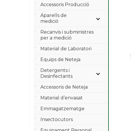
Accessoris Producció
Aparells de
medició
Recanvis i subministres
per a medició
Material de Laboratori
Equips de Neteja
Detergents i
Desinfectants
Accessoris de Neteja
Material d’envasat
Emmagatzematge
Insectocutors
Equipament Personal